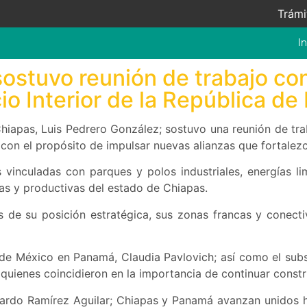
Trámi
In
sostuvo reunión de trabajo co
o Interior de la República d
hiapas, Luis Pedrero González; sostuvo una reunión de tra
con el propósito de impulsar nuevas alianzas que fortalez
s vinculadas con parques y polos industriales, energías l
as y productivas del estado de Chiapas.
 de su posición estratégica, sus zonas francas y conectiv
e México en Panamá, Claudia Pavlovich; así como el subsec
uienes coincidieron en la importancia de continuar const
duardo Ramírez Aguilar; Chiapas y Panamá avanzan unidos