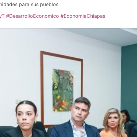
nidades para sus pueblos.
yT
#DesarrolloEconomico
#EconomiaChiapas