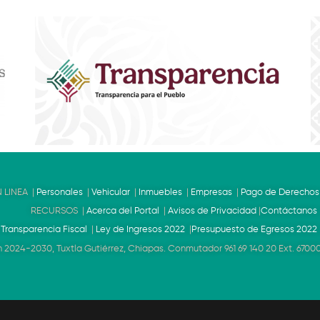
 LINEA |
Personales
|
Vehicular
|
Inmuebles
|
Empresas
|
Pago de Derechos
RECURSOS |
Acerca del Portal
|
Avisos de Privacidad
|
Contáctanos
|
Transparencia Fiscal
|
Ley de Ingresos 2022
|
Presupuesto de Egresos 2022
 2024-2030, Tuxtla Gutiérrez, Chiapas. Conmutador 961 69 140 20 Ext. 67000