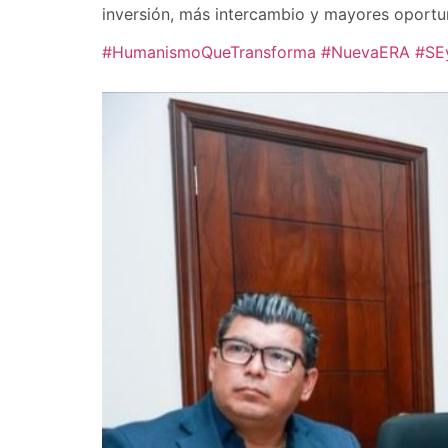
inversión, más intercambio y mayores oportu
#HumanismoQueTransforma
#NuevaERA
#SE