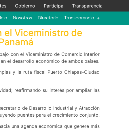
tes
Gobierno
Participa
Transparencia
icio
Nosotros
Directorio
Transparencia
n el Viceministro de
e Panamá
bajo con el Viceministro de Comercio Interior
can el desarrollo económico de ambos países.
impias y la ruta fiscal Puerto Chiapas–Ciudad
idad; reafirmando su interés por ampliar las
retario de Desarrollo Industrial y Atracción
ruyendo puentes para el crecimiento conjunto.
 hacia una agenda económica que genere más