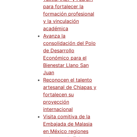
para fortalecer la
formación profesional
y la vinculación
académica
Avanza la
consolidación del Polo
de Desarrollo
Económico para el
Bienestar Llano San
Juan
Reconocen el talento
artesanal de Chiapas y
fortalecen su
proyección
internacional
Visita comitiva de la
Embajada de Malasia
en México regiones