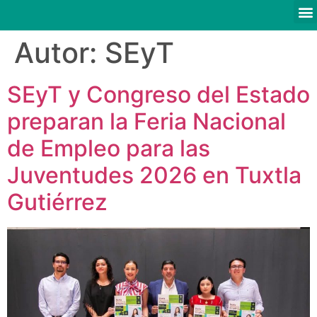
Autor:
SEyT
SEyT y Congreso del Estado
preparan la Feria Nacional
de Empleo para las
Juventudes 2026 en Tuxtla
Gutiérrez