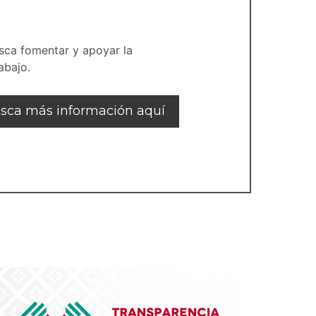
sca fomentar y apoyar la
abajo.
sca más información aquí