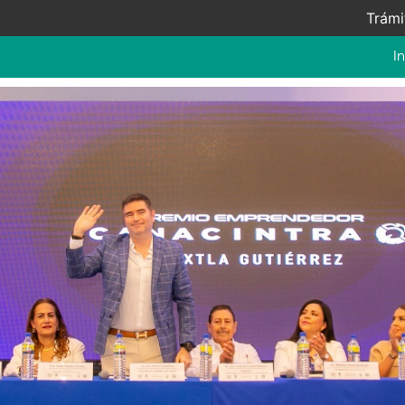
Trámi
In