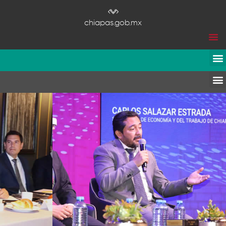
chiapas.gob.mx