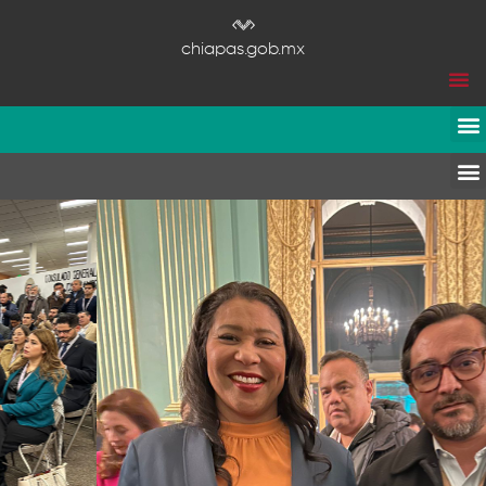
chiapas.gob.mx