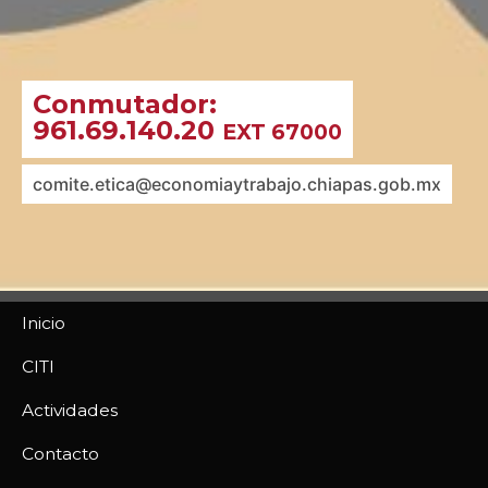
Conmutador:
961.69.140.20
EXT 67000
comite.etica@economiaytrabajo.chiapas.gob.mx
Inicio
CITI
Actividades
Contacto