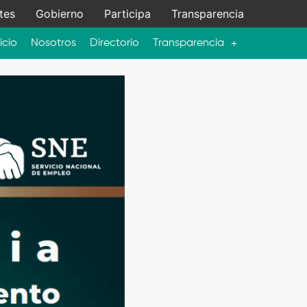
tes
Gobierno
Participa
Transparencia
icio
Nosotros
Directorio
Transparencia